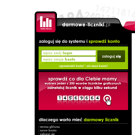
zapomniałeś hasła?
|
nie masz konta?
|
strona główna
|
nowe konto
|
zaloguj się