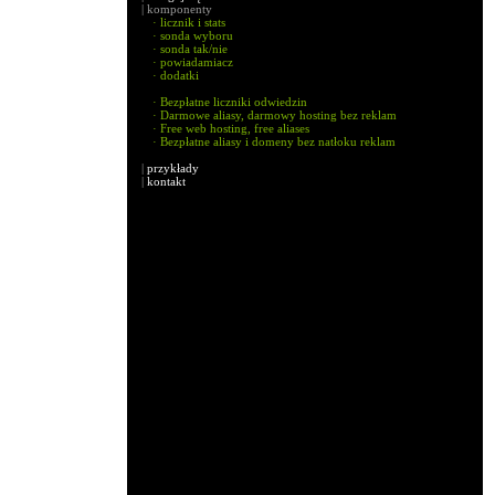
| komponenty
· licznik i stats
· sonda wyboru
· sonda tak/nie
· powiadamiacz
· dodatki
· Bezpłatne liczniki odwiedzin
· Darmowe aliasy, darmowy hosting bez reklam
· Free web hosting, free aliases
· Bezpłatne aliasy i domeny bez natłoku reklam
|
przykłady
|
kontakt